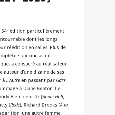
e
 54
édition particulièrement
contournable dont les longs
r réédition en salles. Plus de
complétée par une avant-
que, a consacré au réalisateur
ne autour d’une dizaine de ses
r
à
L’Autre
en passant par
Gare
 hommage à Diane Keaton. Ce
oody Alen bien sûr (
Annie Hall
,
tty (
Reds
), Richard Brooks (
A la
isparition, une autre femme,