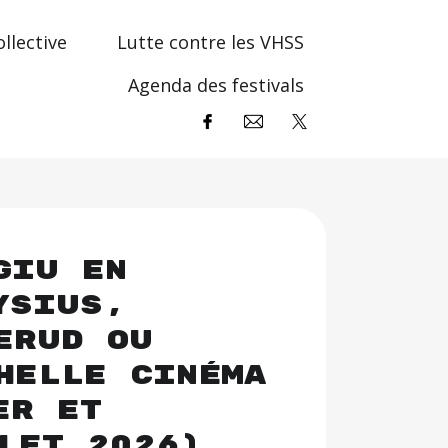
llective
Lutte contre les VHSS
Agenda des festivals
giu en
ysius,
erud ou
helle Cinéma
er et
let 2026)