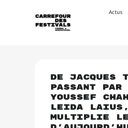
Actus
De Jacques 
passant par
Youssef Cha
Leida Laius
multiplie l
d’aujourd’h