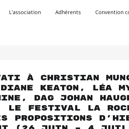
L’association
Adhérents
Convention co
Tati à Christian Mun
 Diane Keaton, Léa M
hine, Dag Johan Haug
, le Festival La Roc
es propositions d’hi
ui (26 juin – 4 juil