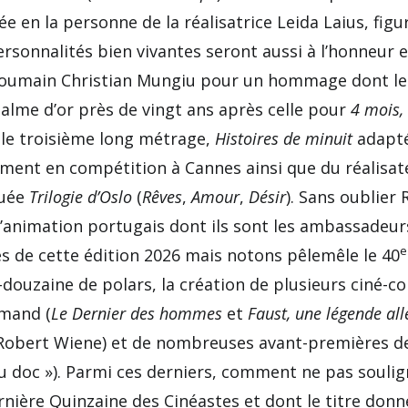
e en la personne de la réalisatrice Leida Laius, fi
ersonnalités bien vivantes seront aussi à l’honneur e
oumain Christian Mungiu pour un hommage dont le p
Palme d’or près de vingt ans après celle pour
4 mois,
 le troisième long métrage,
Histoires de minuit
adapt
ement en compétition à Cannes ainsi que du réalisa
quée
Trilogie d’Oslo
(
Rêves
,
Amour
,
Désir
). Sans oublier 
 d’animation portugais dont ils sont les ambassadeu
e
es de cette édition 2026 mais notons pêlemêle le 40
douzaine de polars, la création de plusieurs ciné-co
emand (
Le Dernier des hommes
et
Faust, une légende a
obert Wiene) et de nombreuses avant-premières de fic
 doc »). Parmi ces derniers, comment ne pas soulig
dernière Quinzaine des Cinéastes et dont le titre donn