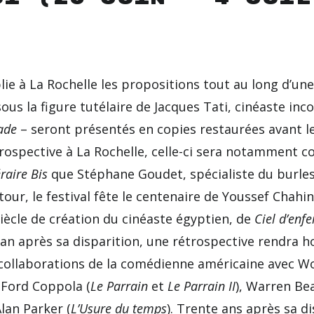
lie à La Rochelle les propositions tout au long d’une
sous la figure tutélaire de Jacques Tati, cinéaste in
ade
– seront présentés en copies restaurées avant leu
rospective à La Rochelle, celle-ci sera notamment 
éraire Bis
que Stéphane Goudet, spécialiste du burles
tour, le festival fête le centenaire de Youssef Chahi
iècle de création du cinéaste égyptien, de
Ciel d’enfe
 an après sa disparition, une rétrospective rendra
s collaborations de la comédienne américaine avec W
 Ford Coppola (
Le Parrain
et
Le Parrain II
), Warren Bea
Alan Parker (
L’Usure du temps
). Trente ans après sa d