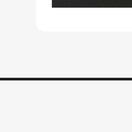
Carrefour des Festivals
C/O Agence du cour
Tél : 06 11 01 38 25 – E-mail :
carrefour@fest
Actus
L’association
Adhérents
Conventio
© 2026 Carrefour des festivals. Crédits site :
Etien