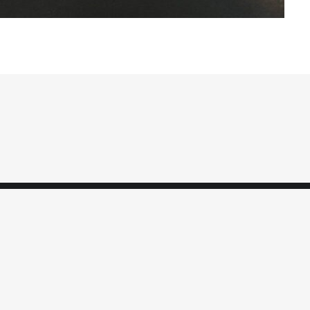
t métrage, 77 rue des Cévennes 75015 Paris
ivalscine.com
–
Télécharger le logo
n collective
Lutte contre les VHSS
Agenda des festivals
ne Delcambre