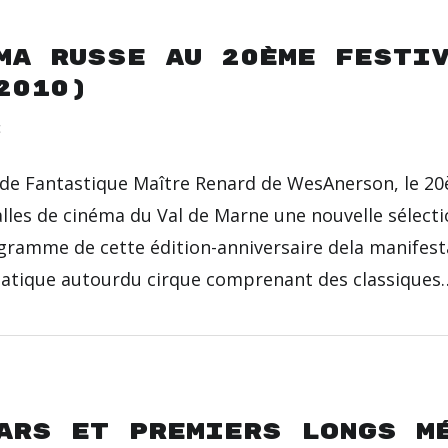
ma russe au 20ème Festi
2010)
c
e Fantastique Maître Renard de WesAnerson, le 20è
lles de cinéma du Val de Marne une nouvelle sélecti
gramme de cette édition-anniversaire dela manifes
matique autourdu cirque comprenant des classique
ars et premiers longs m